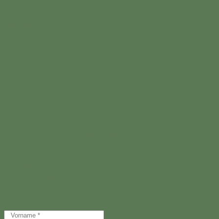
erforderlich
Termine 2026
13.06.2026
15.08.2026
04.09.2026
Preise
149 €
pro Person für
Hausgäste
169 €
pro Person für
externe Gäste
Optional Wellnessbereich inkl. Handtücher und
Bademantel
+25 € pro Person
Jetzt Anmelden: