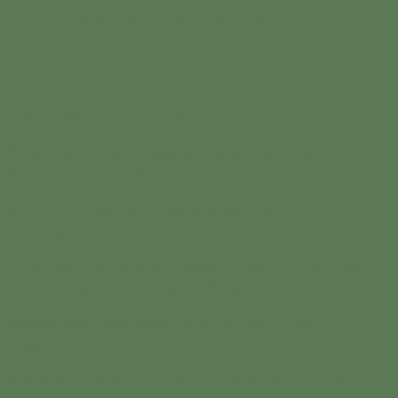
Yoga Love Yourself Retreat
Praktiziere Yoga – Sitzungen, die auf Selbstliebe und
Achtsamkeit ausgerichtet sind.
Finde innere Ruhe und steigere Deine Energie bei
Meditationen und Atemarbeit.
Nimm an Workshops f
ü
r Selbstreflexion und
Selbstakzeptanz teil.
Erfahre die urspr
ü
ngliche Landschaft des WALDGUTs bei
Yoga- und Meditationspraxis im Freien.
Genie
ß
e entspannte Massagen zur F
ö
rderung der
Selbstf
ü
rsorge.
Erlebe eine Auszeit nur f
ü
r Dich am Energie- und Kraftort