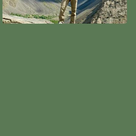
"Die Leichtigkeit des Glücklichseins"
Orientierungslosigkeit, Reizüberflutung, Lebenskrisen und
Sinnfragen belasten die Menschen in der westlichen Welt
massiv und machen sie krank.
Sie kommen mit sich selbst nicht mehr zurecht und
haben in einer Welt der Dauerbeschleunigung die
Verbindung zu sich selbst verloren.
Viele Menschen funktionieren heutzutage nur noch,
werden fremdgesteuert gelebt und sind trotz allem
Lebensstandard unzufrieden und fernab von jeglicher