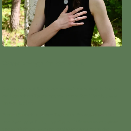
Wanderyoga im Waldgut
Gemeinsam mit Sandy von
Roots & Flow Yoga
haben wir
ein besonderes Tagesangebot geschaffen:
Wanderyoga
im WALDGUT.
Freuen Sie sich auf einen Tag voller
Bewegung
,
Natur
und
bewusster Entschleunigung
. Wir starten mit einer
Yogaeinheit am Morgen
, genießen gemeinsam das