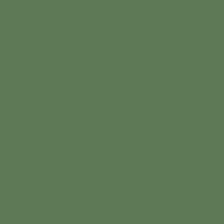
Kraft, Balance, Ausdauer, Beweglichkeit und Entspannung
in der richtigen Relation bilden hier den gesunden
Trainingsweg.
Jeder Mensch, ob fit oder Schmerzpatient, hat seinen
Bodyquotienten, die Maßeinheit, welche die
Körperintelligenz definiert, auf Lebenspuren verweist und
Basis gesundem Trainings ist. Hier setzt das ganzheitliche
BQ Konzept der Körperarbeit an.
Lerne die Bedeutungen der Botschaften Deines Körpers in
vielen praktischen Anwendungen.
Dieses Event wird Dein Körpergefühl und Training für
immer verändern.
Die Tickets sind begrenzt. Melde Dich für weitere
Informationen und Buchungen
mike.gerbig@waldgut-
unter: