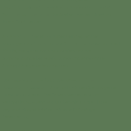
Begrüßungsaperitif
sowie
eine Speise von unserer
Sommerlounge-Karte
. Die Speisen werden direkt an
Ihrem Tisch serviert.
Ab
20:00 Uhr
bieten wir zudem ein begrenztes
Kontingent an
Abendtickets für 11 € pro Person
an. Ideal
für alle, die später noch dazustoßen und die
Sommerlounge bei Musik, Drinks und entspannter
Atmosphäre genießen möchten.
Die
Reservierung
erfolgt über unser
Online-
Reservierungssystem
. Alternativ können Sie uns gerne
direkt kontaktieren. Die Tickets werden erst am
Veranstaltungsabend vor Ort bezahlt. Da die Plätze
begrenzt sind, empfehlen wir eine frühzeitige
Reservierung.