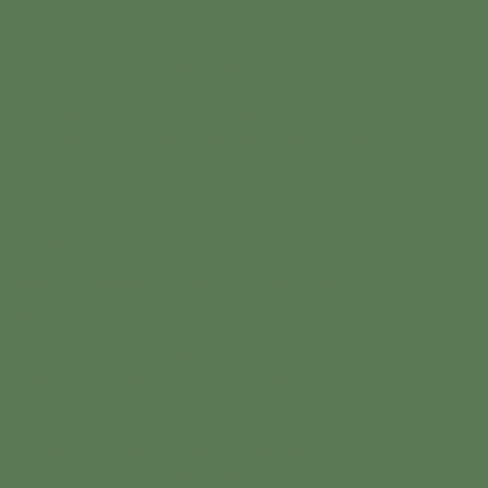
Bist Du es?
Ich war vor ein paar Tagen noch in Pakistan.
Ökonomisch ein „Entwicklungsland“. Doch die meisten
Menschen hier sind bei einfachsten Verhältnissen im
Frieden mit sich und leben die Leichtigkeit des
Glücklichseins.
Wie machen sie das?
Diese Hintergründe werden wir an unserem
gemeinsamen Abend teilen.
Dich erwartet kein klassischer Reisebericht – viel mehr ein
Perspektivwechsel, gespickt mit meinen Impressionen
meiner Reise.
Wir werden den Abend gemeinsam bei einem
wundervollen Dinner verbringen und ihr werdet in die