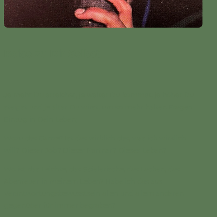
Reise zu Dir Selbst
Je mehr Du erreichst, je weiter Du kommst, je höher Du
steigst und je älter Du wirst, um so mehr halten Fragen
Einzug in Dein Leben;
Wozu das Ganze? Ist das wirklich das, was ich wirklich
will? Dieser Job? Dieser Partner? Dieses Leben?
Wo ist das Leichte, das Spielerische, das Lachen, das
Abenteuer in meinem Leben? Habe ich das aus
Verantwortungsbewusstsein allen und allem anderen
gegenüber für immer begraben?