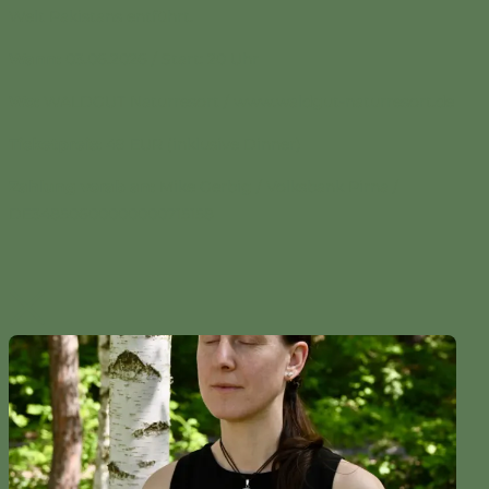
Welt Pakistans entführt.
Wann:
03.06.2026 / Start: 20 Uhr
Wo:
WALDGUT Naturresort / www.waldgut-naturresort.de
Ticketpreis:
49 EUR (inklusive Dinner)
Zahlung vorab an:
Mike Gerbig / Volksbank Pirna /
DE34850600000000715158