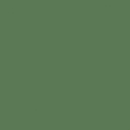
Frühstück
im WALDGUT und machen uns anschließend
mit einem
Lunchpaket
auf den Weg durch die
wunderschöne Natur der Sächsischen Schweiz bis ins
Felsenlabyrinth Langenhennersdorf.
Unterwegs verbinden wir kleine Pausen in der Natur mit
bewussten Naturmomenten
und
gemeinsame Erleben
.
Zurück im WALDGUT lassen wir den Tag bei
Kaffee und
Kuchen
entspannt ausklingen. Optional kann der
Wellnessbereich zusätzlich genutzt werden.
Kurzinfos
07:30 Uhr
bis ca.
15:30 Uhr
ca.
10 km
Wanderstrecke
4 bis 10
Teilnehmende
für
alle Erfahrungslevel
geeignet
gute Grundkondition
und
Trittsicherheit