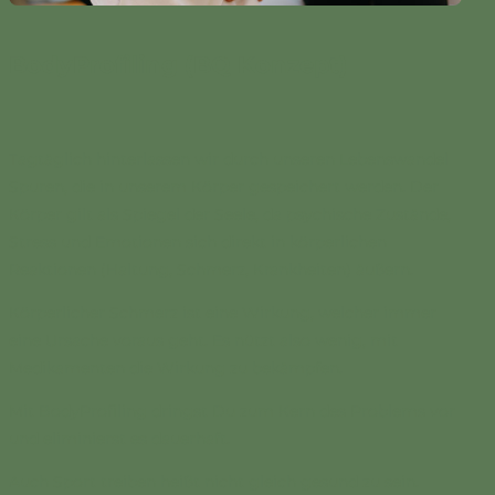
BodyProfiling (BQ Konzept)
Tagtäglich hinterlassen wir durch unseren Lebenswandel
Spuren, die in unserem Körper gespeichert werden. Der
Körper gilt als Spiegel der Seele, da psychische Zustände,
Stress und Emotionen sich direkt in körperlichen
Reaktionen (Haltung, Schmerz, Krankheiten) äußern.
Körperlicher Schmerz ist eine Wirkung, welcher immer
eine Ursache voraus geht. Es nützt also wenig, mit
Medikamenten die Wirkung zu bekämpfen.
Mit BodyProfiling dringst Du zum Kern des Problems vor
und eliminierst es dauerhaft.
Auch Sport treiben heißt nicht gleich gesund zu sein.