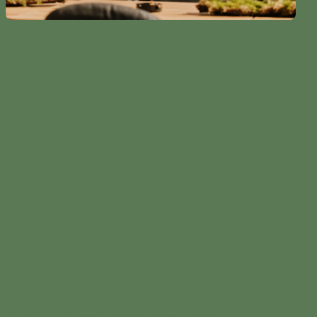
Sommerlounges im WALDGUT |
25.06.
Genießen Sie einen entspannten Sommerabend in
besonderer Atmosphäre auf unserer Waldterrasse.
Am
Donnerstag, den 25. Juni 2026,
laden wir Sie ab 17:00
Uhr herzlich zu unserer
Sommerlounge im Waldgut
ein.
Freuen Sie sich auf entspannte Beats von
DJ Emesee
,
sommerliche Drinks und ausgewählte Speisen inmitten
der Natur.
Für
38 € pro Person
erhalten Sie einen
reservierten
Sitzplatz auf unserer Waldterrasse
, einen