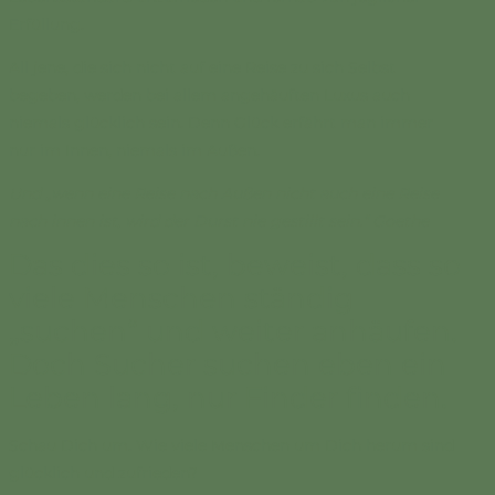
Erfüllung.
All jene, die sich nicht auf eine Reise zu sich Selbst
begeben, werden bei allem angehäuften Luxus auch
niemals glücklich sein. Denn Glück erfährt man immer
nur im Innen, niemals im Außen.
Und „wenn eine Reise nach Außen nicht auch eine Reise
nach innen ist, wird der Durst nie gestillt sein.“ Goethe
Das dies so ist, beweist, dass so
viele Menschen ständig
„suchen“ und weiter anhäufen.
Doch Sucher suchen eben ein
Leben lang, nur Finder finden.
Schau Dich um. Wie viele Menschen um Dich herum sind
glücklich und zufrieden?