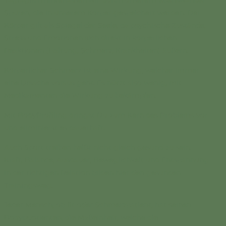
Tagtäglich hinterlassen wir durch unseren Lebenswandel
Spuren, die in unserem Körper gespeichert werden. Der
Körper gilt als Spiegel der Seele, da psychische Zustände,
Stress und Emotionen sich direkt in körperlichen
Reaktionen (Haltung, Schmerz, Krankheiten) äußern.
Körperlicher Schmerz ist eine Wirkung, welcher immer
eine Ursache voraus geht. Es nützt also wenig, mit
Medikamenten die Wirkung zu bekämpfen.
Mit BodyProfiling dringst Du zum Kern des Problems vor
und eliminierst es dauerhaft.
Auch Sport treiben heißt nicht gleich gesund zu sein.
Kraft, Balance, Ausdauer, Beweglichkeit und Entspannung
in der richtigen Relation bilden hier den gesunden
Trainingsweg.
Jeder Mensch, ob fit oder Schmerzpatient, hat seinen
Bodyquotienten, die Maßeinheit, welche die