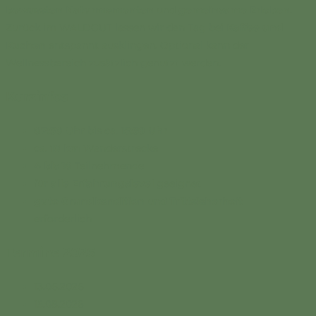
bewussten Naturmomenten
und
gemeinsame Erleben
.
Zurück im WALDGUT lassen wir den Tag bei
Kaffee und
Kuchen
entspannt ausklingen. Optional kann der
Wellnessbereich zusätzlich genutzt werden.
Kurzinfos
07:30 Uhr
bis ca.
15:30 Uhr
ca.
10 km
Wanderstrecke
4 bis 10
Teilnehmende
für
alle Erfahrungslevel
geeignet
gute Grundkondition
und
Trittsicherheit
erforderlich
Termine 2026
13.06.2026
15.08.2026