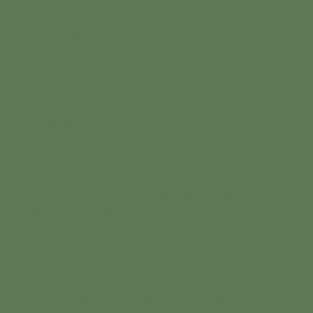
Genießen Sie einen entspannten Sommerabend in
besonderer Atmosphäre auf unserer Waldterrasse.
Am
Donnerstag, den 25. Juni 2026,
laden wir Sie ab 17:00
Uhr herzlich zu unserer
Sommerlounge im Waldgut
ein.
Freuen Sie sich auf entspannte Beats von
DJ Emesee
,
sommerliche Drinks und ausgewählte Speisen inmitten
der Natur.
Für
38 € pro Person
erhalten Sie einen
reservierten
Sitzplatz auf unserer Waldterrasse
, einen
Begrüßungsaperitif
sowie
eine Speise von unserer
Sommerlounge-Karte
. Die Speisen werden direkt an
Ihrem Tisch serviert.
Ab
20:00 Uhr
bieten wir zudem ein begrenztes