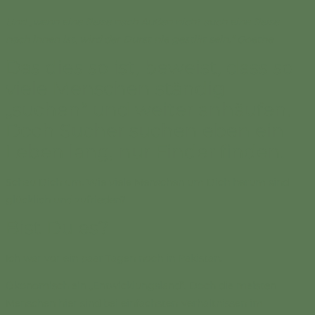
Und „wenn eine Reise nach Außen nicht auch eine Reise
nach innen ist, wird der Durst nie gestillt sein.“ Goethe
Das dies so ist, beweist, dass so
viele Menschen ständig
„suchen“ und weiter anhäufen.
Doch Sucher suchen eben ein
Leben lang, nur Finder finden.
Schau Dich um. Wie viele Menschen um Dich herum sind
glücklich und zufrieden?
Bist Du es?
Ich war vor ein paar Tagen noch in Pakistan.
Ökonomisch ein „Entwicklungsland“. Doch die meisten
Menschen hier sind bei einfachsten Verhältnissen im