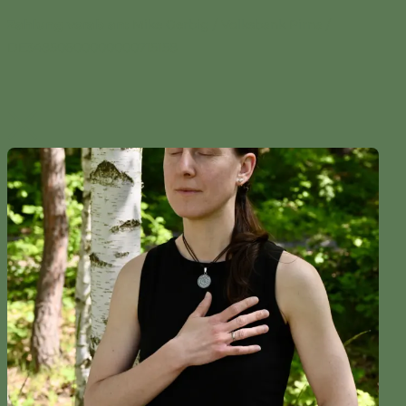
Zahlung vorab an:
Mike Gerbig / Volksbank Pirna /
DE34850600000000715158