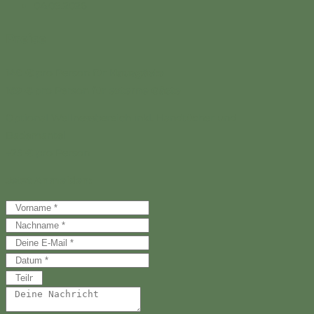
04.09.2026
Preise
149 €
pro Person für
Hausgäste
169 €
pro Person für
externe Gäste
Optional Wellnessbereich inkl. Handtücher und
Bademantel
+25 € pro Person
Jetzt Anmelden: