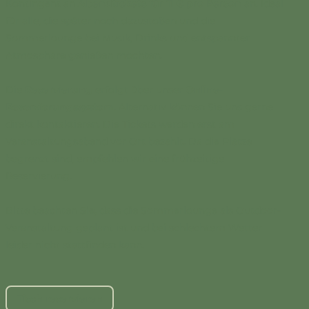
Kontingent an
Abendtickets für 11 € pro Person
an. Ideal
für alle, die später noch dazustoßen und die
Sommerlounge bei Musik, Drinks und entspannter
Atmosphäre genießen möchten.
Die
Reservierung
erfolgt über unser
Online-
Reservierungssystem
. Alternativ können Sie uns gerne
direkt kontaktieren. Die Tickets werden erst am
Veranstaltungsabend vor Ort bezahlt. Da die Plätze
begrenzt sind, empfehlen wir eine frühzeitige
Reservierung.
Bitte beachten Sie, dass die Sommerlounge als Outdoor-
Veranstaltung geplant ist und bei schlechtem Wetter
leider nicht stattfinden kann.
Tisch reservieren