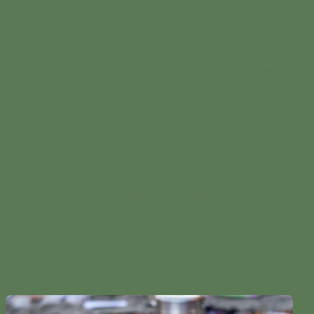
Körperintelligenz definiert, auf Lebenspuren verweist und
Basis gesundem Trainings ist. Hier setzt das ganzheitliche
BQ Konzept der Körperarbeit an.
Lerne die Bedeutungen der Botschaften Deines Körpers in
vielen praktischen Anwendungen.
Dieses Event wird Dein Körpergefühl und Training für
immer verändern.
Die Tickets sind begrenzt. Melde Dich für weitere
Informationen und Buchungen
mike.gerbig@waldgut-
unter:
naturresort.de