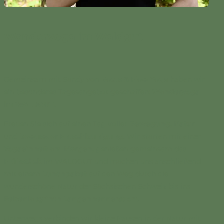
Wanderyoga im Waldgut
Gemeinsam mit Sandy von
Roots & Flow Yoga
haben wir
ein besonderes Tagesangebot geschaffen:
Wanderyoga
im WALDGUT.
Freuen Sie sich auf einen Tag voller
Bewegung
,
Natur
und
bewusster Entschleunigung
. Wir starten mit einer
Yogaeinheit am Morgen
, genießen gemeinsam das
Frühstück
im WALDGUT und machen uns anschließend
mit einem
Lunchpaket
auf den Weg durch die
wunderschöne Natur der Sächsischen Schweiz bis ins
Felsenlabyrinth Langenhennersdorf.
Unterwegs verbinden wir kleine Pausen in der Natur mit