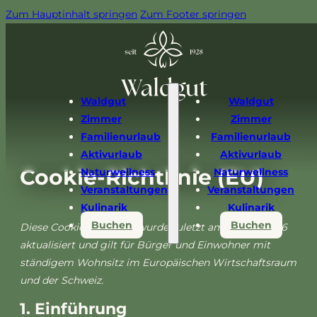
Zum Hauptinhalt springen
Zum Footer springen
Waldgut
Waldgut
Zimmer
Zimmer
Familienurlaub
Familienurlaub
Aktivurlaub
Aktivurlaub
Cookie-Richtlinie (EU)
Naturwellness
Naturwellness
Veranstaltungen
Veranstaltungen
Kulinarik
Kulinarik
Buchen
Buchen
Diese Cookie-Richtlinie wurde zuletzt am 2. April 2026
aktualisiert und gilt für Bürger und Einwohner mit
ständigem Wohnsitz im Europäischen Wirtschaftsraum
und der Schweiz.
1. Einführung