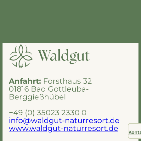
Anfahrt:
Forsthaus
32
01816 Bad Gottleuba-
Berggießhübel
+49 (0) 35023 2330 0
info@waldgut-naturresort.de
www.waldgut-naturresort.de
Kont