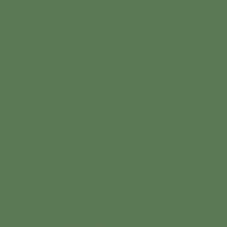
Orientierungslosigkeit, Reizüberflutung, Lebenskrisen und
Sinnfragen belasten die Menschen in der westlichen Welt
massiv und machen sie krank.
Sie kommen mit sich selbst nicht mehr zurecht und
haben in einer Welt der Dauerbeschleunigung die
Verbindung zu sich selbst verloren.
Viele Menschen funktionieren heutzutage nur noch,
werden fremdgesteuert gelebt und sind trotz allem
Lebensstandard unzufrieden und fernab von jeglicher
Erfüllung.
All jene, die sich nicht auf eine Reise zu sich Selbst
begeben, werden bei allem angehäuften Luxus auch
niemals glücklich sein. Denn Glück erfährt man immer
nur im Innen, niemals im Außen.