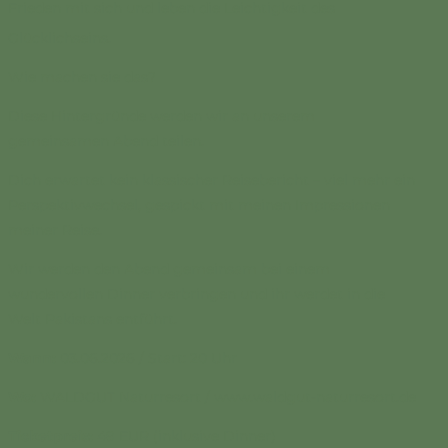
Frieden mit sich und leben die Leichtigkeit des
Glücklichseins.
Wie machen sie das?
Diese Hintergründe werden wir an unserem
gemeinsamen Abend teilen.
Dich erwartet kein klassischer Reisebericht – viel mehr ein
Perspektivwechsel, gespickt mit meinen Impressionen
meiner Reise.
Wir werden den Abend gemeinsam bei einem
wundervollen Dinner verbringen und ihr werdet in die
Welt Pakistans entführt.
Wann:
03.06.2026 / Start: 20 Uhr
Wo:
WALDGUT Naturresort / www.waldgut-naturresort.de
Ticketpreis:
49 EUR (inklusive Dinner)